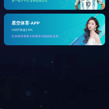
业成集团目前为广西同行中产销量领先的民营企业，母公
企业，2017～2019年获得自治区农业产业化龙头企业；20
上一