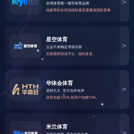
当前位置：
网站首页
>
生产基地
>
业翔木业
> 广西灵山县业翔木业有限
广